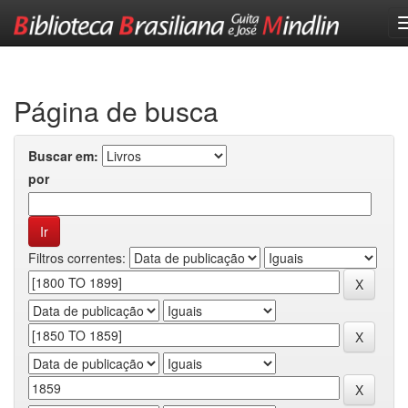
Skip
navigation
Página de busca
Buscar em:
por
Filtros correntes: