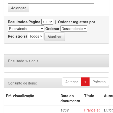
Resultados/Página
|
Ordenar registros por
Ordenar
Registro(s)
Resultado 1-1 de 1.
Anterior
1
Próximo
Conjunto de itens:
Pré-visualização
Data do
Título
Autor
documento
1859
France et
Dutot,