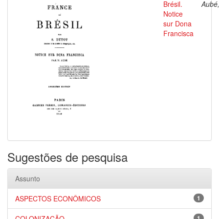
Brésil.
Aubé,
Notice
sur Dona
Francisca
Sugestões de pesquisa
Assunto
ASPECTOS ECONÔMICOS
1
COLONIZAÇÃO
1