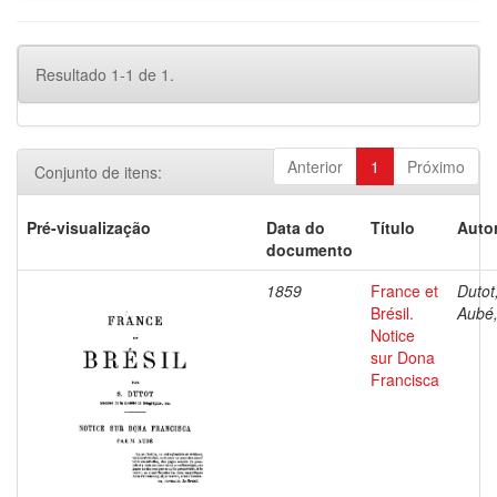
Resultado 1-1 de 1.
Anterior
1
Próximo
Conjunto de itens:
Pré-visualização
Data do
Título
Autor
documento
1859
France et
Dutot,
Brésil.
Aubé,
Notice
sur Dona
Francisca