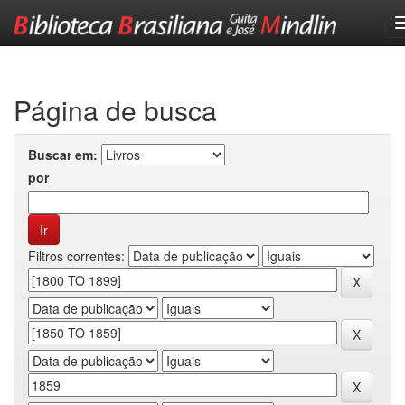
Skip
navigation
Página de busca
Buscar em:
por
Filtros correntes: