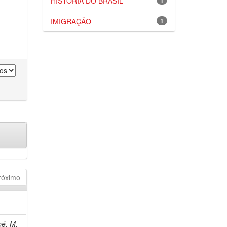
HISTÓRIA DO BRASIL
1
IMIGRAÇÃO
1
róximo
bé, M.