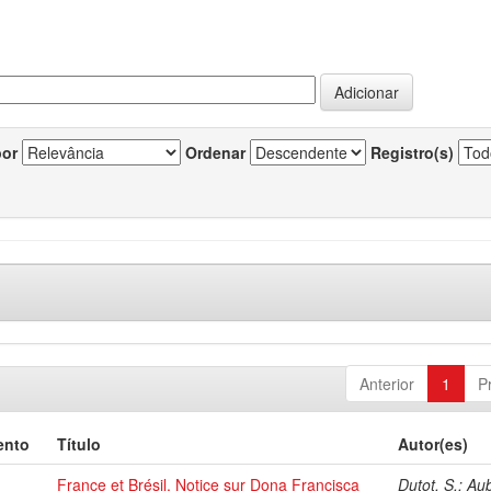
por
Ordenar
Registro(s)
Anterior
1
P
ento
Título
Autor(es)
France et Brésil. Notice sur Dona Francisca
Dutot, S.; Au