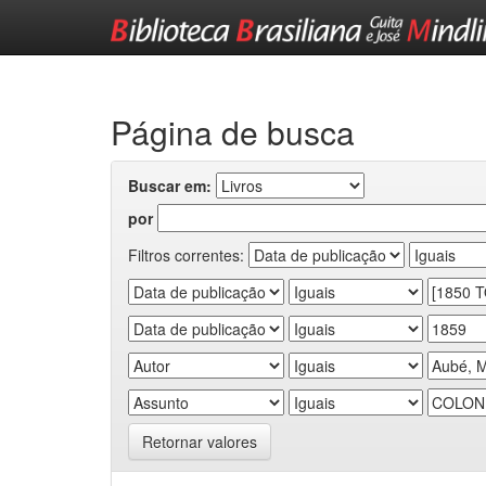
Skip
navigation
Página de busca
Buscar em:
por
Filtros correntes:
Retornar valores