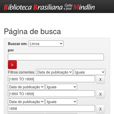
Skip
navigation
Página de busca
Buscar em:
por
Filtros correntes: