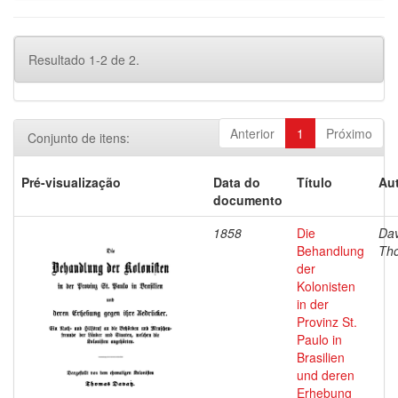
Resultado 1-2 de 2.
Anterior
1
Próximo
Conjunto de itens:
Pré-visualização
Data do
Título
Aut
documento
1858
Die
Dav
Behandlung
Th
der
Kolonisten
in der
Provinz St.
Paulo in
Brasilien
und deren
Erhebung