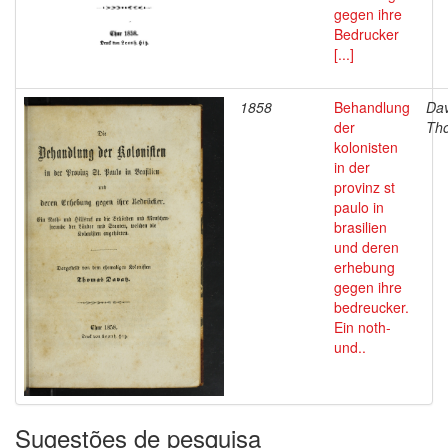
gegen ihre
Bedrucker
[...]
1858
Behandlung
Dav
der
Th
kolonisten
in der
provinz st
paulo in
brasilien
und deren
erhebung
gegen ihre
bedreucker.
Ein noth-
und..
Sugestões de pesquisa