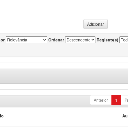
por
Ordenar
Registro(s)
Anterior
1
P
lo
Au