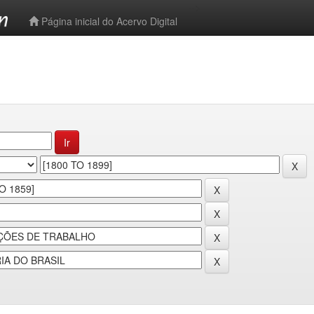
-->
Página inicial do Acervo Digital