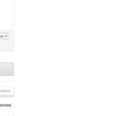
róximo
tor(es)