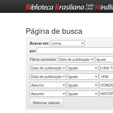
Skip
navigation
Página de busca
Buscar em:
por
Filtros correntes:
Retornar valores