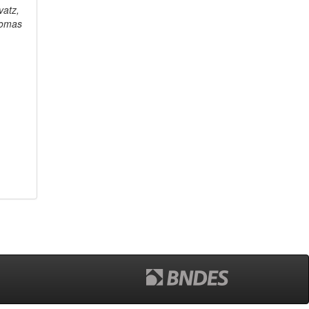
vatz,
omas