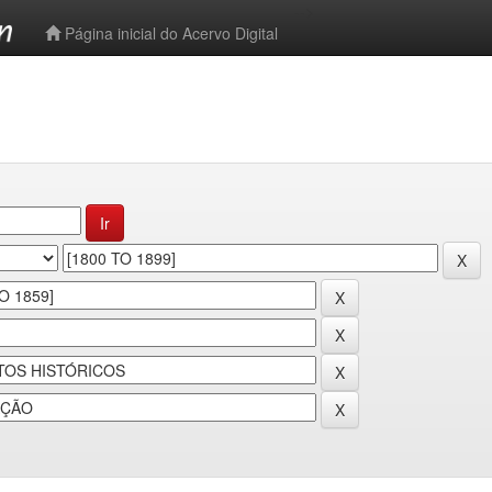
-->
Página inicial do Acervo Digital