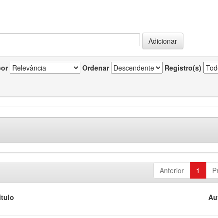
por
Ordenar
Registro(s)
Anterior
1
P
ítulo
Au