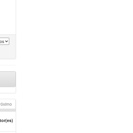
róximo
tor(es)