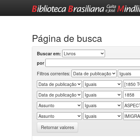
Skip
navigation
Página de busca
Buscar em:
por
Filtros correntes:
Retornar valores