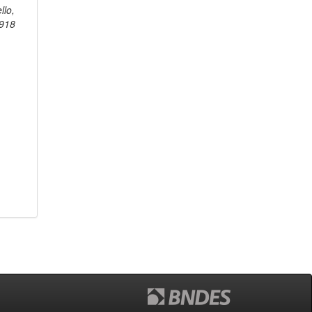
lo,
1918