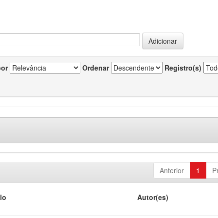
por
Ordenar
Registro(s)
Anterior
1
P
lo
Autor(es)