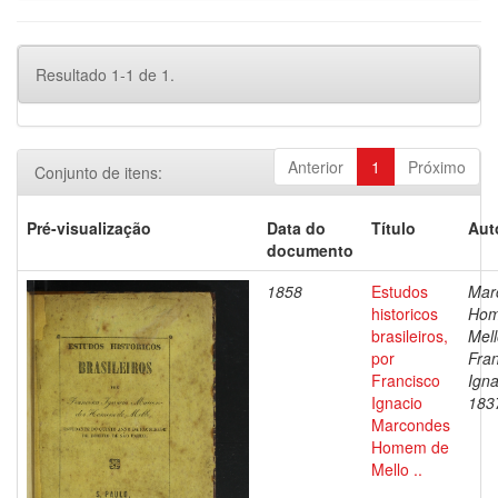
Resultado 1-1 de 1.
Anterior
1
Próximo
Conjunto de itens:
Pré-visualização
Data do
Título
Aut
documento
1858
Estudos
Mar
historicos
Hom
brasileiros,
Mell
por
Fra
Francisco
Igna
Ignacio
183
Marcondes
Homem de
Mello ..