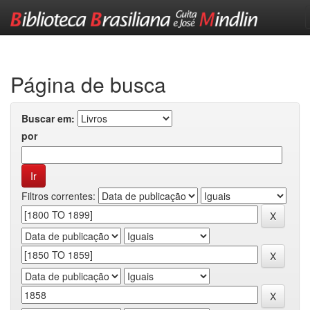
Skip
navigation
Página de busca
Buscar em:
por
Filtros correntes: