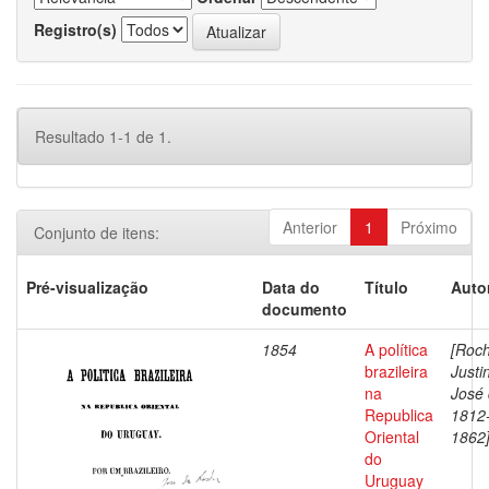
Registro(s)
Resultado 1-1 de 1.
Anterior
1
Próximo
Conjunto de itens:
Pré-visualização
Data do
Título
Auto
documento
1854
A política
[Roch
brazileira
Justi
na
José 
Republica
1812
Oriental
1862
do
Uruguay