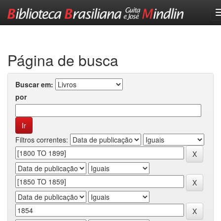
Skip
navigation
Página de busca
Buscar em:
por
Filtros correntes: