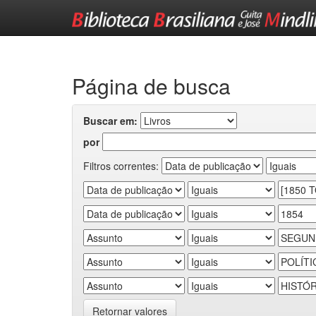
Skip
navigation
Página de busca
Buscar em:
por
Filtros correntes:
Retornar valores