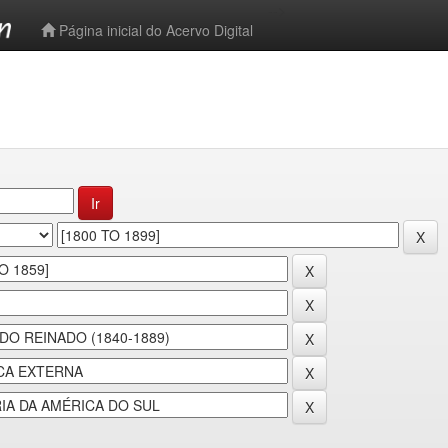
-->
Página inicial do Acervo Digital