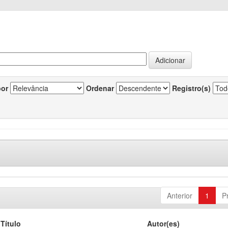
por
Ordenar
Registro(s)
Anterior
1
P
Título
Autor(es)