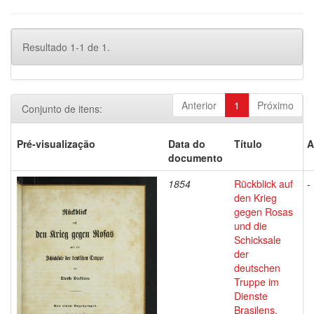
Resultado 1-1 de 1.
Anterior
1
Próximo
Conjunto de itens:
Pré-visualização
Data do
Título
A
documento
1854
Rückblick auf
-
den Krieg
gegen Rosas
und die
Schicksale
der
deutschen
Truppe im
Dienste
Brasilens.