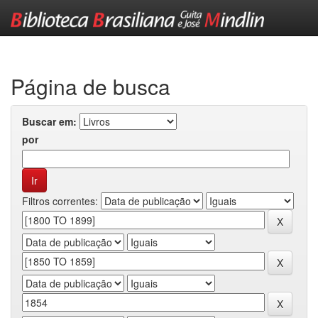
Skip
navigation
Página de busca
Buscar em:
por
Filtros correntes: