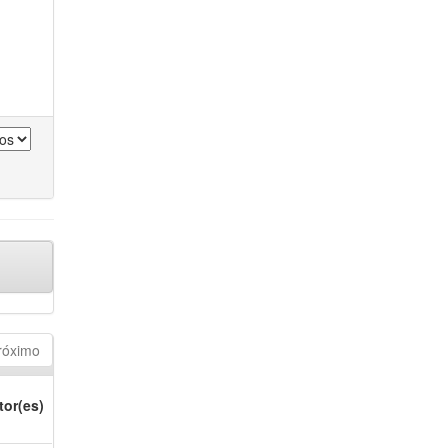
róximo
tor(es)