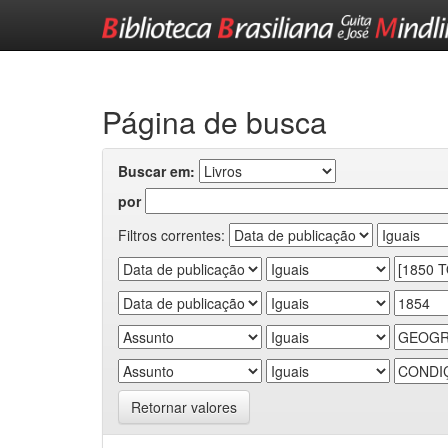
Skip
navigation
Página de busca
Buscar em:
por
Filtros correntes:
Retornar valores