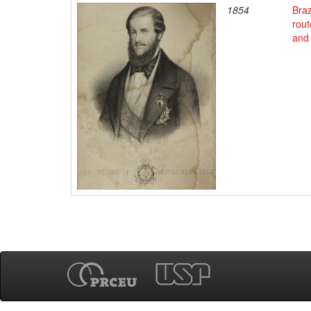
1854
Braz
rout
and 