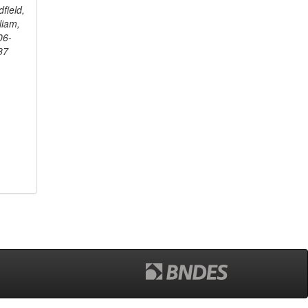
field,
liam,
06-
87