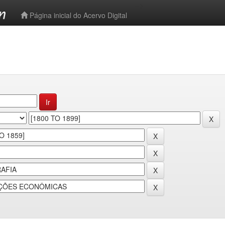
-->
Página inicial do Acervo Digital