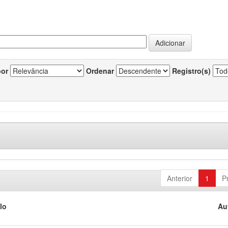
por
Ordenar
Registro(s)
Anterior
1
P
lo
Au