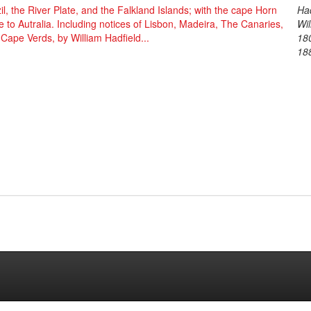
il, the River Plate, and the Falkland Islands; with the cape Horn
Had
e to Autralia. Including notices of Lisbon, Madeira, The Canaries,
Wil
Cape Verds, by William Hadfield...
18
18