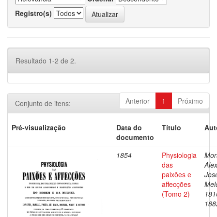
Registro(s)
Resultado 1-2 de 2.
Anterior
1
Próximo
Conjunto de itens:
Pré-visualização
Data do
Título
Aut
documento
1854
Physiologia
Mor
das
Ale
paixões e
Jos
affecções
Mel
(Tomo 2)
181
188