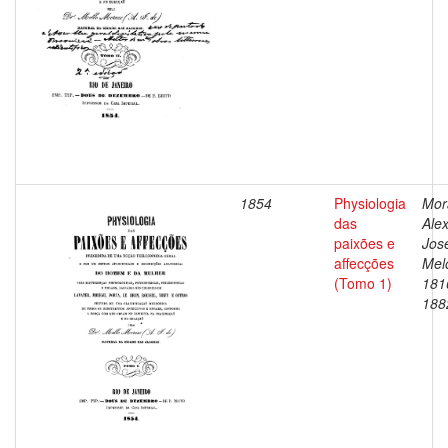
1854
Physiologia
Mor
das
Ale
paixões e
Jos
affecções
Mel
(Tomo 1)
181
188