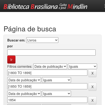
Skip
navigation
Página de busca
Buscar em:
por
Filtros correntes: