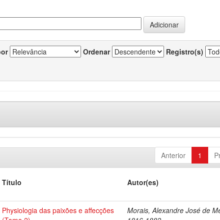
por
Ordenar
Registro(s)
Anterior
1
P
Título
Autor(es)
Physiologia das paixões e affecções
Morais, Alexandre José de Me