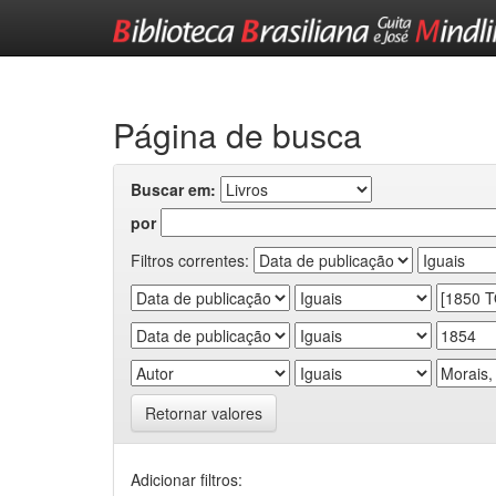
Skip
navigation
Página de busca
Buscar em:
por
Filtros correntes:
Retornar valores
Adicionar filtros: