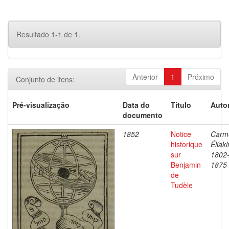
Resultado 1-1 de 1.
Anterior
1
Próximo
Conjunto de itens:
Pré-visualização
Data do
Título
Autor
documento
1852
Notice
Carmo
historique
Éliak
sur
1802
Benjamin
1875
de
Tudèle