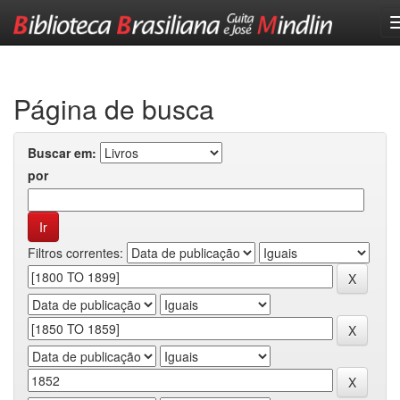
Skip
navigation
Página de busca
Buscar em:
por
Filtros correntes: