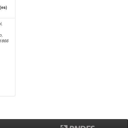
(es)
i,
o,
1866