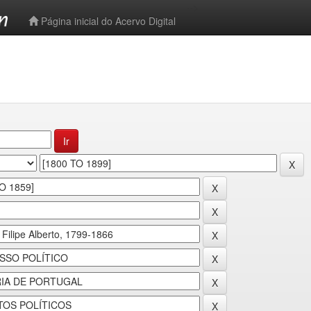
-->
Página inicial do Acervo Digital