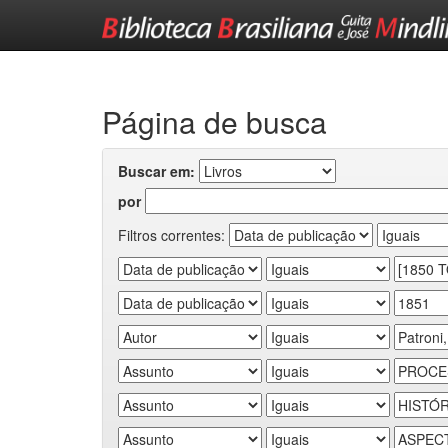
Skip
navigation
Página de busca
Buscar em:
por
Filtros correntes: