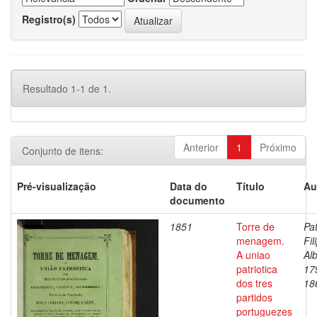
Registro(s)
Resultado 1-1 de 1.
Anterior
1
Próximo
Conjunto de itens:
Pré-visualização
Data do
Título
Au
documento
1851
Torre de
Pat
menagem.
Fil
A uniao
Alb
patriotica
17
dos tres
18
partidos
portuguezes