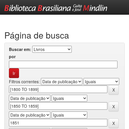
Skip
navigation
Página de busca
Buscar em:
por
Filtros correntes: