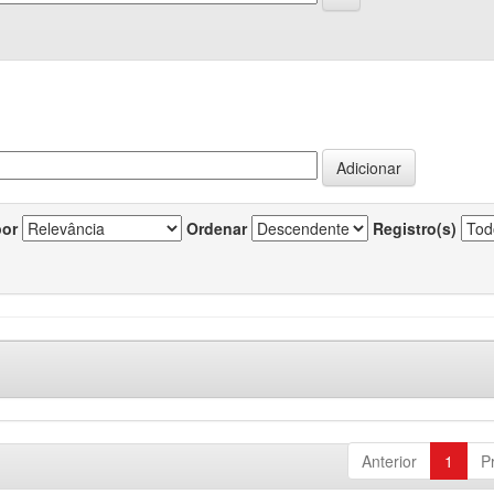
por
Ordenar
Registro(s)
Anterior
1
P