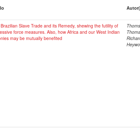
lo
Autor(
Brazilian Slave Trade and its Remedy, shewing the futility of
Thoms
essive force measures. Also, how Africa and our West Indian
Thom
nies may be mutually benefited
Richar
Heywo