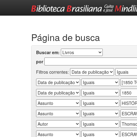
Skip
navigation
Página de busca
Buscar em:
por
Filtros correntes: