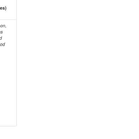
es)
on,
as
d
od