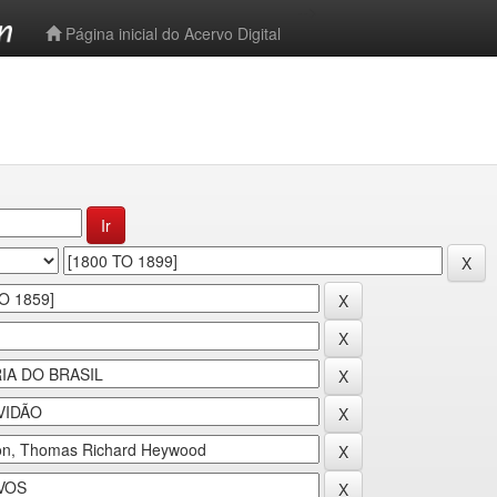
-->
Página inicial do Acervo Digital