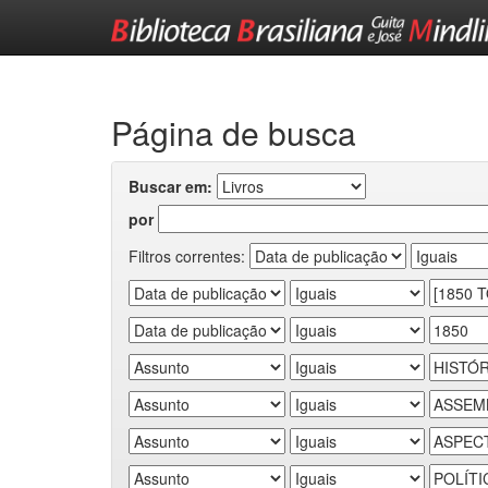
Skip
navigation
Página de busca
Buscar em:
por
Filtros correntes: