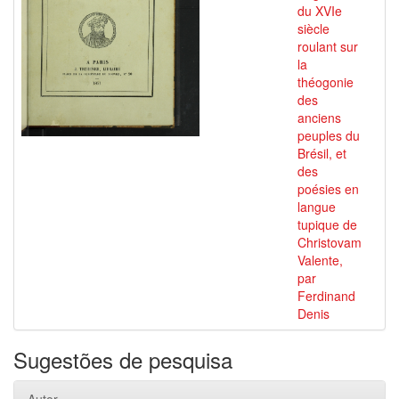
du XVIe
siècle
roulant sur
la
théogonie
des
anciens
peuples du
Brésil, et
des
poésies en
langue
tupique de
Christovam
Valente,
par
Ferdinand
Denis
Sugestões de pesquisa