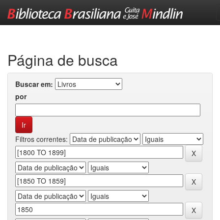
Skip
navigation
Página de busca
Buscar em:
por
Filtros correntes: