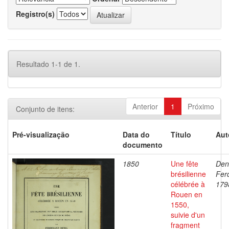
Registro(s)
Resultado 1-1 de 1.
Anterior
1
Próximo
Conjunto de itens:
Pré-visualização
Data do
Título
Aut
documento
1850
Une fête
Den
brésilienne
Fer
célébrée à
179
Rouen en
1550,
suivie d'un
fragment