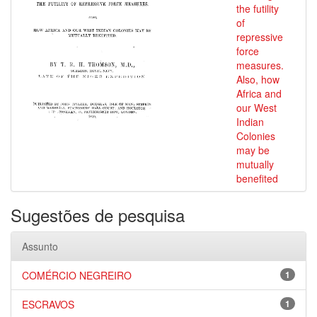
the futility
of
repressive
force
measures.
Also, how
Africa and
our West
Indian
Colonies
may be
mutually
benefited
Sugestões de pesquisa
Assunto
COMÉRCIO NEGREIRO
1
ESCRAVOS
1