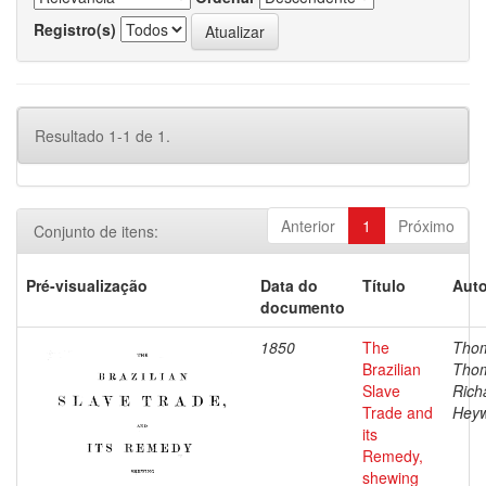
Registro(s)
Resultado 1-1 de 1.
Anterior
1
Próximo
Conjunto de itens:
Pré-visualização
Data do
Título
Auto
documento
1850
The
Tho
Brazilian
Tho
Slave
Rich
Trade and
Hey
its
Remedy,
shewing