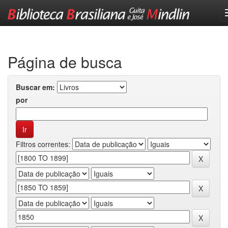
Skip
navigation
Página de busca
Buscar em:
por
Filtros correntes: