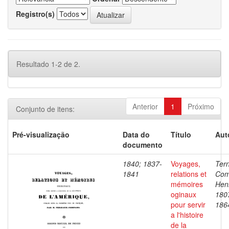
Registro(s)
Resultado 1-2 de 2.
Anterior
1
Próximo
Conjunto de itens:
Pré-visualização
Data do
Título
Aut
documento
1840; 1837-
Voyages,
Ter
1841
relations et
Com
mémoires
Henr
oginaux
180
pour servir
186
a l'histoire
de la