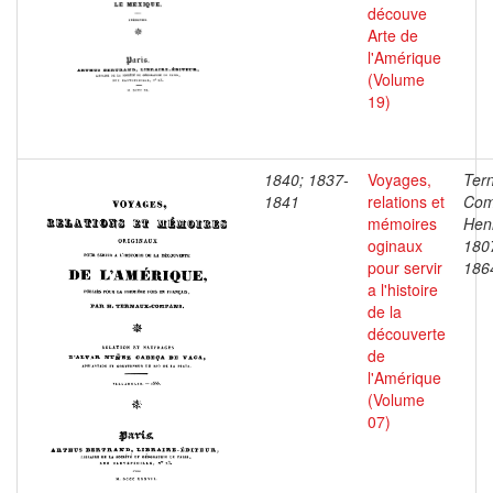
découve
Arte de
l'Amérique
(Volume
19)
1840; 1837-
Voyages,
Ter
1841
relations et
Com
mémoires
Henr
oginaux
180
pour servir
186
a l'histoire
de la
découverte
de
l'Amérique
(Volume
07)