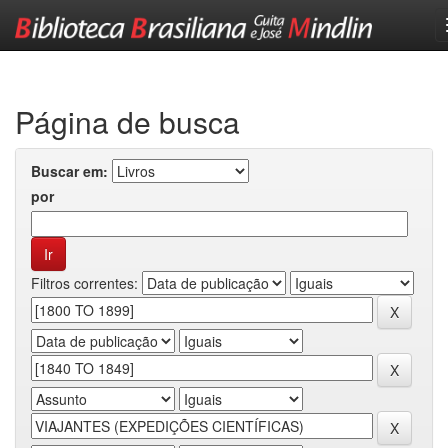
Skip
navigation
Página de busca
Buscar em:
por
Filtros correntes: