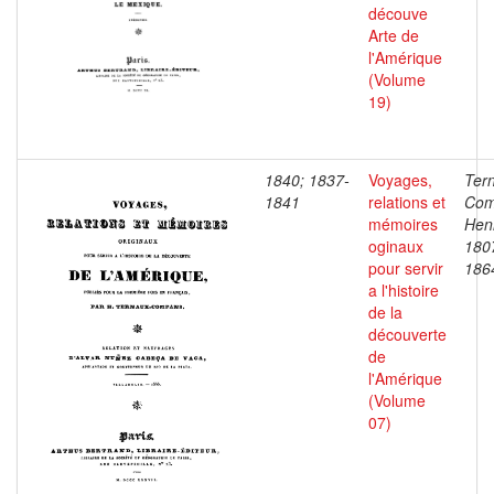
découve
Arte de
l'Amérique
(Volume
19)
1840; 1837-
Voyages,
Ter
1841
relations et
Com
mémoires
Henr
oginaux
180
pour servir
186
a l'histoire
de la
découverte
de
l'Amérique
(Volume
07)