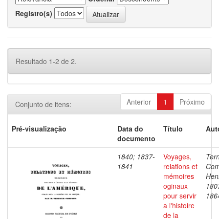
Registro(s)
Resultado 1-2 de 2.
Anterior
1
Próximo
Conjunto de itens:
Pré-visualização
Data do
Título
Aut
documento
1840; 1837-
Voyages,
Ter
1841
relations et
Com
mémoires
Henr
oginaux
180
pour servir
186
a l'histoire
de la