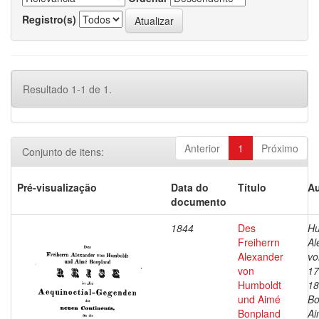
Registro(s)
Resultado 1-1 de 1.
Anterior
1
Próximo
Conjunto de itens:
Pré-visualização
Data do
Título
Au
documento
1844
Des
Hu
Freiherrn
Al
Alexander
vo
von
17
Humboldt
18
und Aimé
Bo
Bonpland
Ai