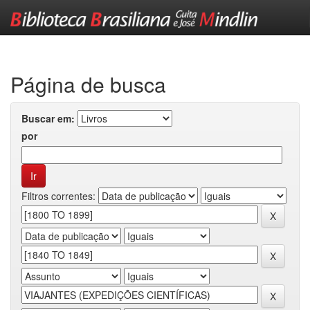
Skip
navigation
Página de busca
Buscar em:
por
Filtros correntes: