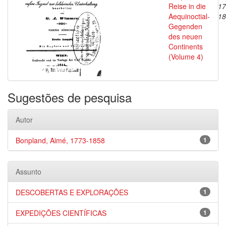
Reise in die
17
Aequinoctial-
18
Gegenden
des neuen
Continents
(Volume 4)
Sugestões de pesquisa
Autor
Bonpland, Aimé, 1773-1858
1
Assunto
DESCOBERTAS E EXPLORAÇÕES
1
EXPEDIÇÕES CIENTÍFICAS
1