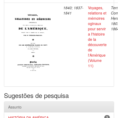
1840; 1837-
Voyages,
Ter
1841
relations et
Com
mémoires
Henr
oginaux
180
pour servir
186
a l'histoire
de la
découverte
de
l'Amérique
(Volume
11)
Sugestões de pesquisa
Assunto
HISTÓRIA DA AMÉRICA
2