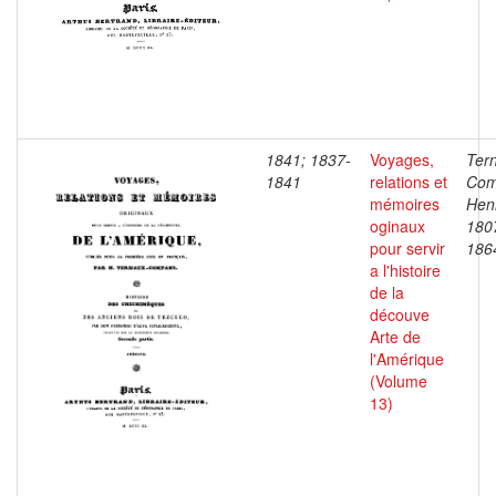
1841; 1837-
Voyages,
Ter
1841
relations et
Com
mémoires
Henr
oginaux
180
pour servir
186
a l'histoire
de la
découve
Arte de
l'Amérique
(Volume
13)