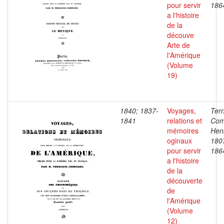
pour servir
186
a l'histoire
de la
découve
Arte de
l'Amérique
(Volume
19)
1840; 1837-
Voyages,
Ter
1841
relations et
Com
mémoires
Henr
oginaux
180
pour servir
186
a l'histoire
de la
découverte
de
l'Amérique
(Volume
12)