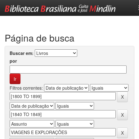
Skip
navigation
Página de busca
Buscar em:
por
Filtros correntes: