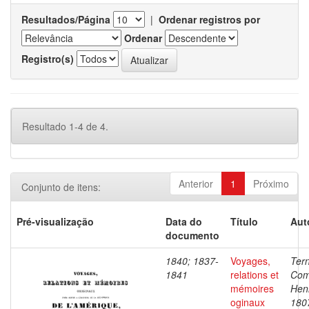
Resultados/Página
|
Ordenar registros por
Ordenar
Registro(s)
Resultado 1-4 de 4.
Anterior
1
Próximo
Conjunto de itens:
Pré-visualização
Data do
Título
Aut
documento
1840; 1837-
Voyages,
Ter
1841
relations et
Com
mémoires
Henr
oginaux
180