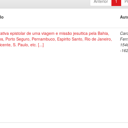
Anterior
1
P
lo
Aut
ativa epistolar de uma viagem e missão jesuitica pela Bahia,
Car
os, Porto Seguro, Pernambuco, Espirito Santo, Rio de Janeiro,
Fer
icente, S. Paulo, etc. [...]
154
-16