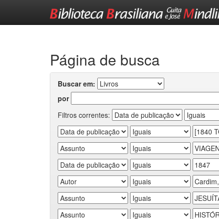
Skip
navigation
Página de busca
Buscar em:
por
Filtros correntes: