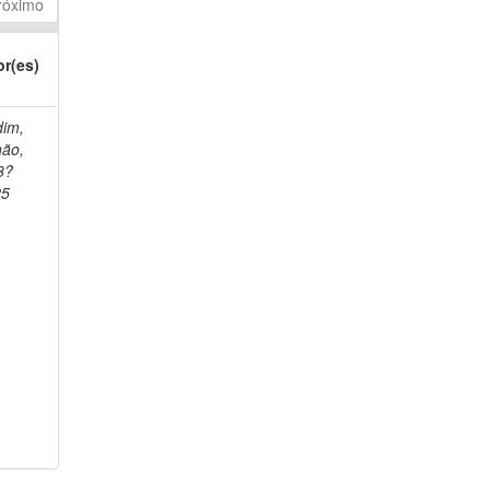
róximo
or(es)
dim,
não,
8?
25