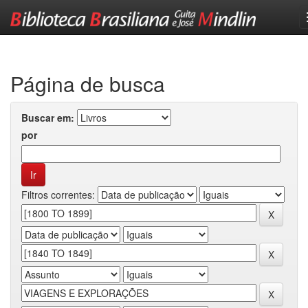
Skip
navigation
Página de busca
Buscar em:
por
Filtros correntes: