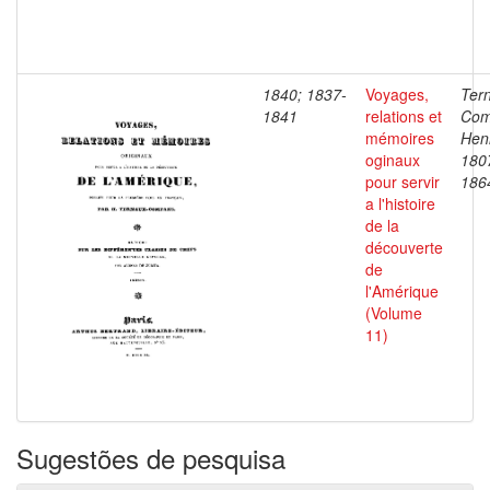
1840; 1837-
Voyages,
Ter
1841
relations et
Com
mémoires
Henr
oginaux
180
pour servir
186
a l'histoire
de la
découverte
de
l'Amérique
(Volume
11)
Sugestões de pesquisa