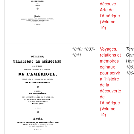
découve
Arte de
l'Amérique
(Volume
19)
1840; 1837-
Voyages,
Ter
1841
relations et
Com
mémoires
Henr
oginaux
180
pour servir
186
a l'histoire
de la
découverte
de
l'Amérique
(Volume
12)