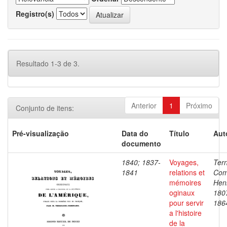
Registro(s)
Resultado 1-3 de 3.
Anterior
1
Próximo
Conjunto de itens:
Pré-visualização
Data do
Título
Aut
documento
1840; 1837-
Voyages,
Ter
1841
relations et
Com
mémoires
Henr
oginaux
180
pour servir
186
a l'histoire
de la