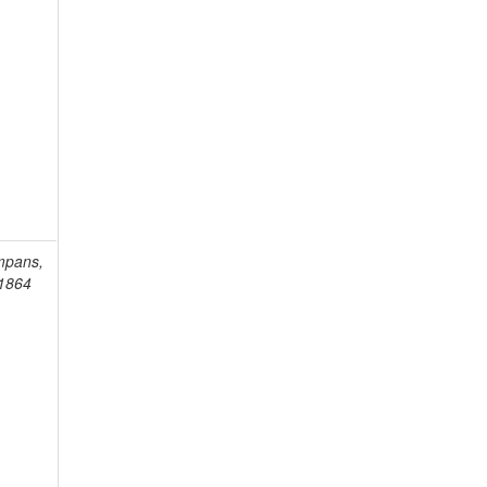
mpans,
-1864