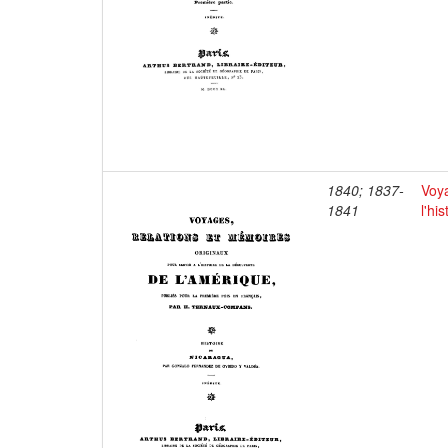
1840; 1837-
Voya
1841
l'hi