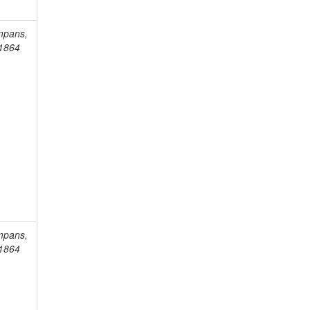
mpans,
-1864
mpans,
-1864