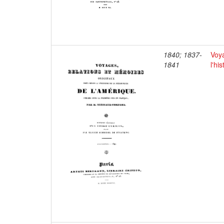
1840; 1837-
Voya
1841
l'hi