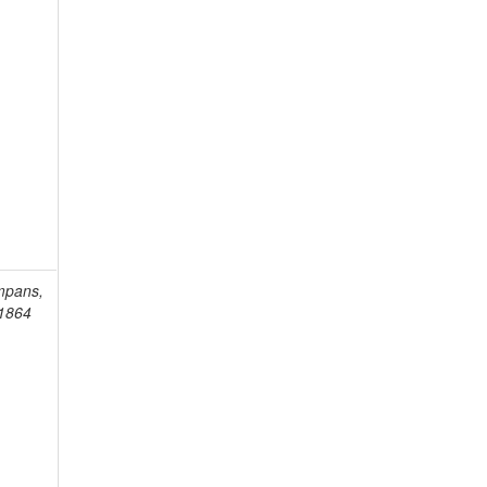
mpans,
-1864