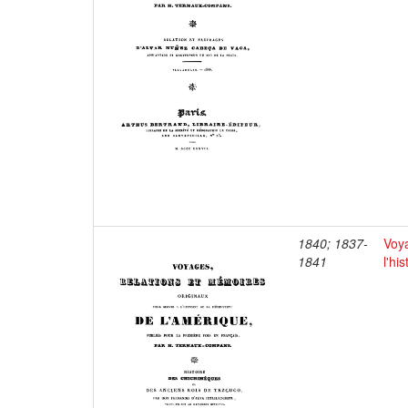
1840; 1837-
Voya
1841
l'hi