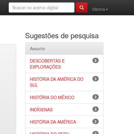
Idioma
Sugestões de pesquisa
Assunto
DESCOBERTAS E
9
EXPLORAÇÕES
HISTÓRIA DA AMÉRICA DO
3
SUL
HISTÓRIA DO MÉXICO
3
INDÍGENAS
3
HISTÓRIA DA AMÉRICA
2
2