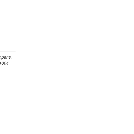
mpans,
-1864