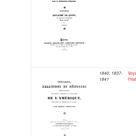
1840; 1837-
Voya
1841
l'hi