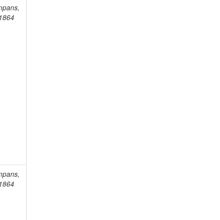
mpans,
-1864
mpans,
-1864