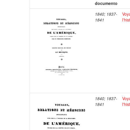
documento
1840; 1837-
Voya
1841
l'hi
1840; 1837-
Voya
1841
l'hi