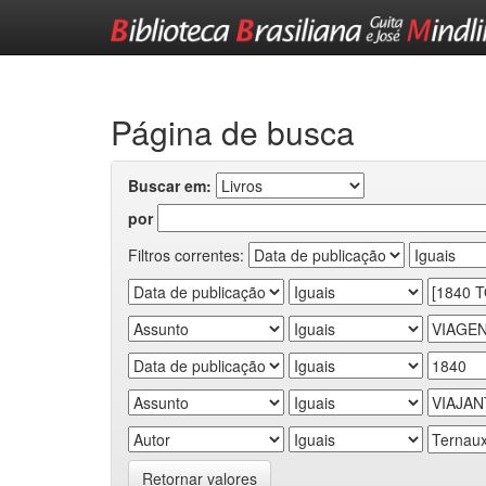
Skip
navigation
Página de busca
Buscar em:
por
Filtros correntes:
Retornar valores