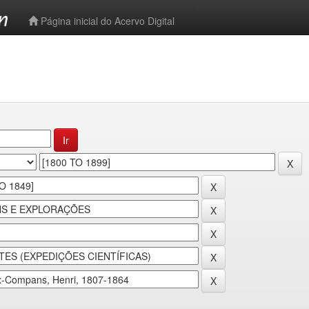
-->
Página inicial do Acervo Digital