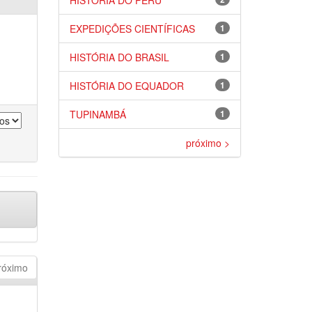
HISTÓRIA DO PERU
EXPEDIÇÕES CIENTÍFICAS
1
HISTÓRIA DO BRASIL
1
HISTÓRIA DO EQUADOR
1
TUPINAMBÁ
1
próximo >
róximo