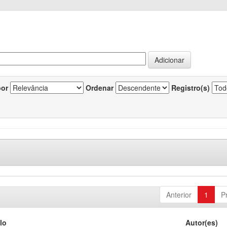
por
Ordenar
Registro(s)
Anterior
1
P
lo
Autor(es)