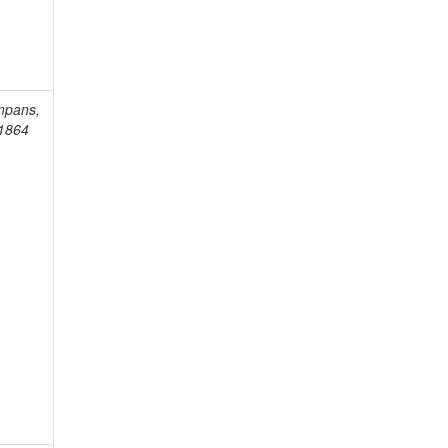
mpans,
-1864