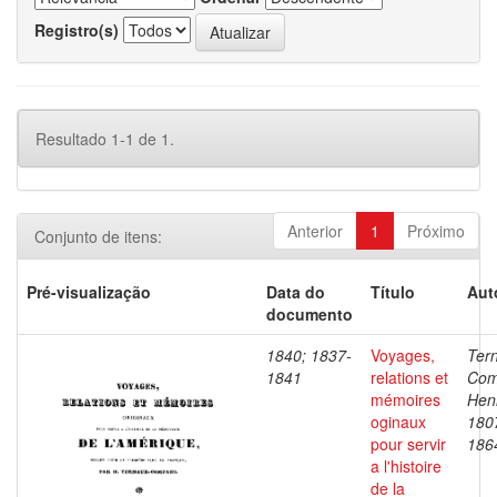
Registro(s)
Resultado 1-1 de 1.
Anterior
1
Próximo
Conjunto de itens:
Pré-visualização
Data do
Título
Aut
documento
1840; 1837-
Voyages,
Ter
1841
relations et
Com
mémoires
Henr
oginaux
180
pour servir
186
a l'histoire
de la