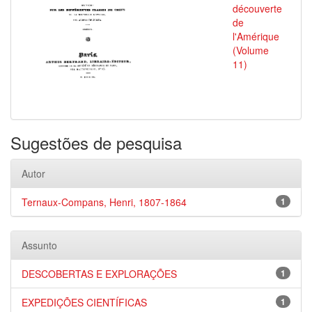
découverte
de
l'Amérique
(Volume
11)
Sugestões de pesquisa
Autor
Ternaux-Compans, Henri, 1807-1864
1
Assunto
DESCOBERTAS E EXPLORAÇÕES
1
EXPEDIÇÕES CIENTÍFICAS
1