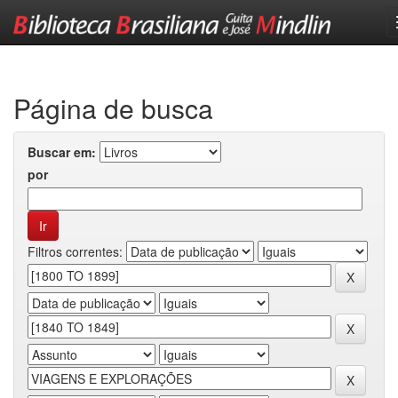
Skip
navigation
Página de busca
Buscar em:
por
Filtros correntes: