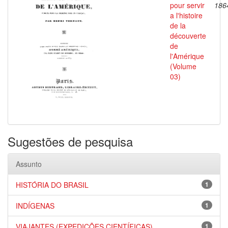
pour servir
186
a l'histoire
de la
découverte
de
l'Amérique
(Volume
03)
Sugestões de pesquisa
Assunto
HISTÓRIA DO BRASIL
1
INDÍGENAS
1
VIAJANTES (EXPEDIÇÕES CIENTÍFICAS)
1