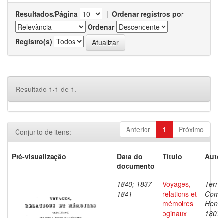
Resultados/Página
|
Ordenar registros por
Ordenar
Registro(s)
Resultado 1-1 de 1.
Anterior
1
Próximo
Conjunto de itens:
Pré-visualização
Data do
Título
Aut
documento
1840; 1837-
Voyages,
Ter
1841
relations et
Com
mémoires
Henr
oginaux
180