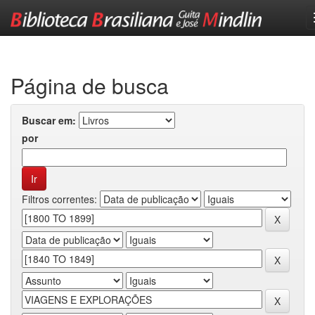
Skip
navigation
Página de busca
Buscar em:
por
Filtros correntes: