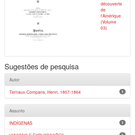
découverte
de
l'Amérique
(Volume
03)
Sugestões de pesquisa
Autor
Ternaux-Compans, Henri, 1807-1864
1
Assunto
INDÍGENAS
1