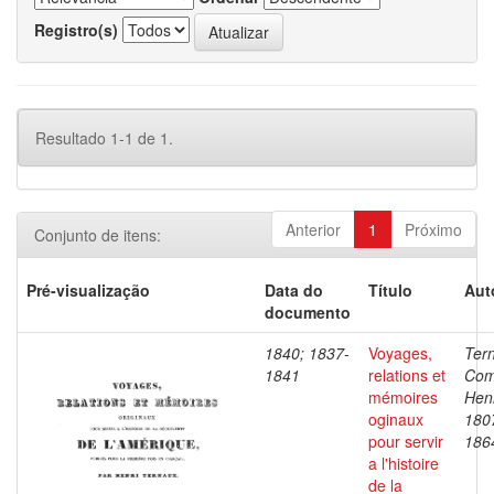
Registro(s)
Resultado 1-1 de 1.
Anterior
1
Próximo
Conjunto de itens:
Pré-visualização
Data do
Título
Aut
documento
1840; 1837-
Voyages,
Ter
1841
relations et
Com
mémoires
Henr
oginaux
180
pour servir
186
a l'histoire
de la