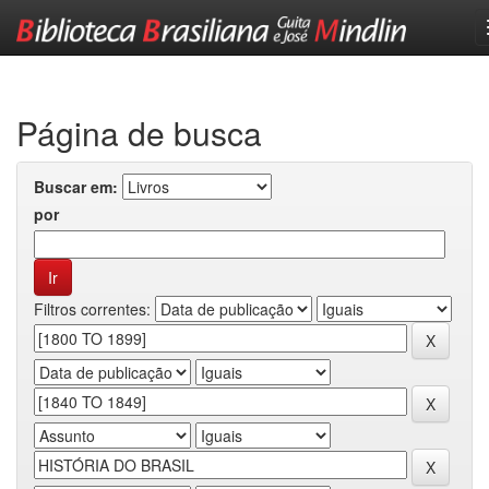
Skip
navigation
Página de busca
Buscar em:
por
Filtros correntes: