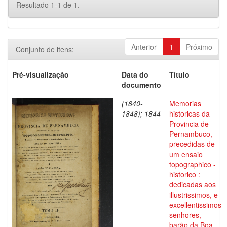
Resultado 1-1 de 1.
Anterior
1
Próximo
Conjunto de itens:
Pré-visualização
Data do
Título
documento
(1840-
Memorias
1848); 1844
historicas da
Provincia de
Pernambuco,
precedidas de
um ensaio
topographico -
historico :
dedicadas aos
illustrissimos, e
excellentissimos
senhores,
barão da Boa-