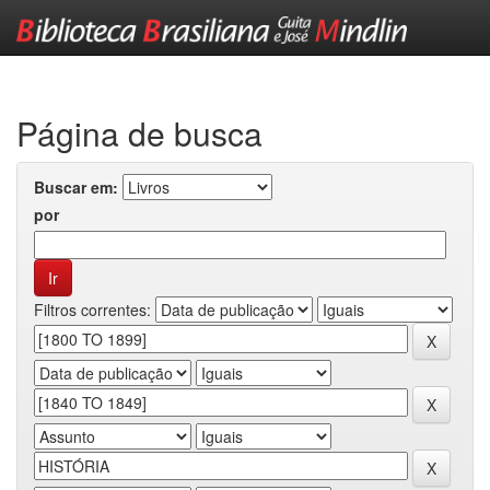
Skip
navigation
Página de busca
Buscar em:
por
Filtros correntes: