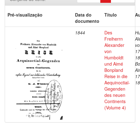
Pré-visualização
Data do
Título
Au
documento
1844
Des
Hu
Freiherrn
Al
Alexander
vo
von
17
Humboldt
18
und Aimé
Bo
Bonpland
Ai
Reise in die
17
Aequinoctial-
18
Gegenden
des neuen
Continents
(Volume 4)