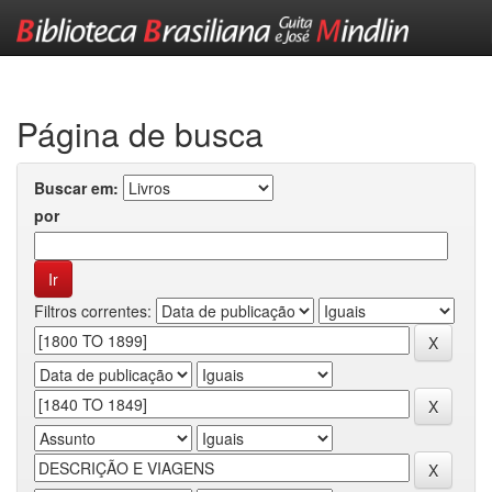
Skip
navigation
Página de busca
Buscar em:
por
Filtros correntes: