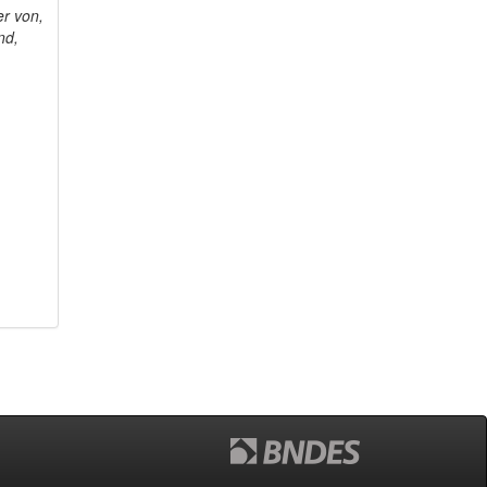
r von,
nd,