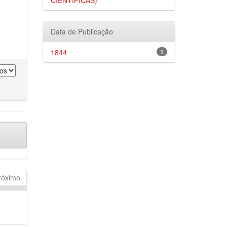
CIENTÍFICAS)
Data de Publicação
1844
1
róximo