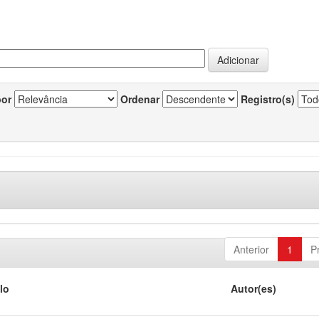
por
Ordenar
Registro(s)
Anterior
1
P
lo
Autor(es)