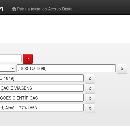
-->
Página inicial do Acervo Digital