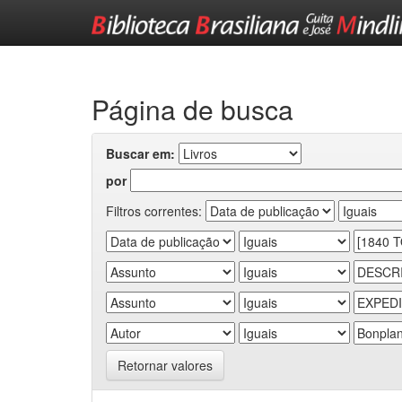
Skip
navigation
Página de busca
Buscar em:
por
Filtros correntes:
Retornar valores