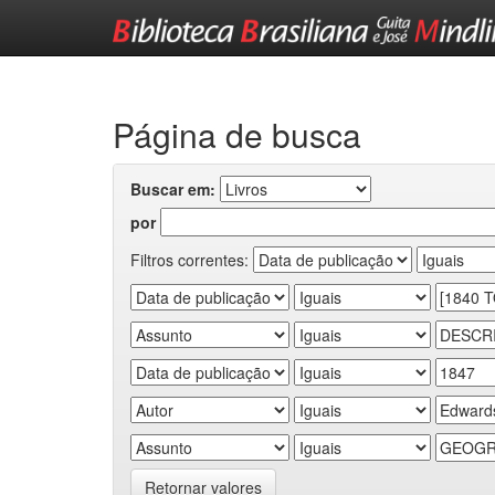
Skip
navigation
Página de busca
Buscar em:
por
Filtros correntes:
Retornar valores