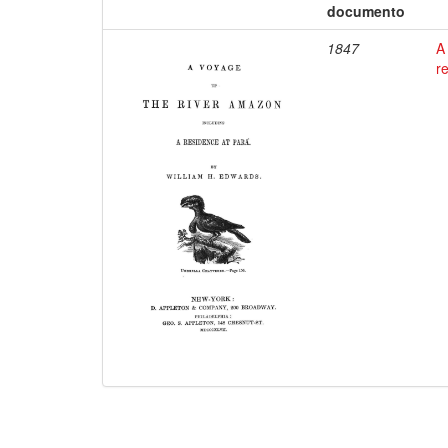
documento
1847
A
r