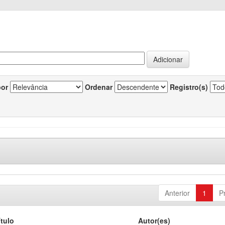
por
Ordenar
Registro(s)
Anterior
1
P
ítulo
Autor(es)