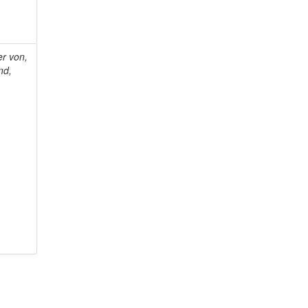
r von,
nd,