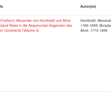
lo
Autor(es)
 Freiherrn Alexander von Humboldt und Aimé
Humboldt, Alexande
pland Reise in die Aequinoctial-Gegenden des
1769-1859; Bonpla
en Continents (Volume 4)
Aimé, 1773-1858