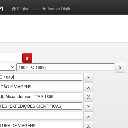
-->
Página inicial do Acervo Digital