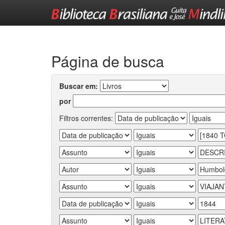
Skip
navigation
Página de busca
Buscar em:
por
Filtros correntes: