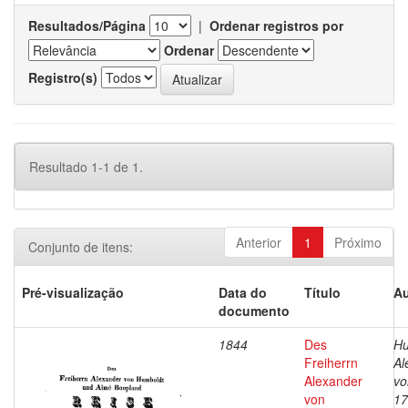
Resultados/Página
|
Ordenar registros por
Ordenar
Registro(s)
Resultado 1-1 de 1.
Anterior
1
Próximo
Conjunto de itens:
Pré-visualização
Data do
Título
Au
documento
1844
Des
Hu
Freiherrn
Al
Alexander
vo
von
17