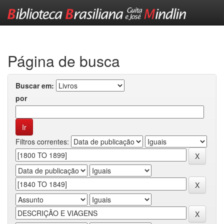
Skip
navigation
Página de busca
Buscar em:
por
Filtros correntes: