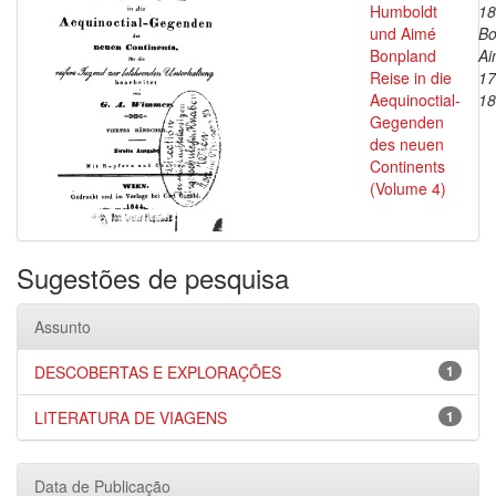
Humboldt
18
und Aimé
Bo
Bonpland
Ai
Reise in die
17
Aequinoctial-
18
Gegenden
des neuen
Continents
(Volume 4)
Sugestões de pesquisa
Assunto
DESCOBERTAS E EXPLORAÇÕES
1
LITERATURA DE VIAGENS
1
Data de Publicação