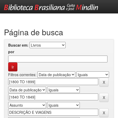
Skip
navigation
Página de busca
Buscar em:
por
Filtros correntes: