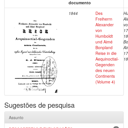
documento
1844
Des
Hu
Freiherrn
Al
Alexander
vo
von
17
Humboldt
18
und Aimé
Bo
Bonpland
Ai
Reise in die
17
Aequinoctial-
18
Gegenden
des neuen
Continents
(Volume 4)
Sugestões de pesquisa
Assunto