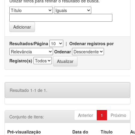
Utilizar filtros para refinar o resultado de busca.
Resultados/Página
|
Ordenar registros por
Ordenar
Registro(s)
Resultado 1-1 de 1.
Anterior
1
Próximo
Conjunto de itens:
Pré-visualização
Data do
Título
Au