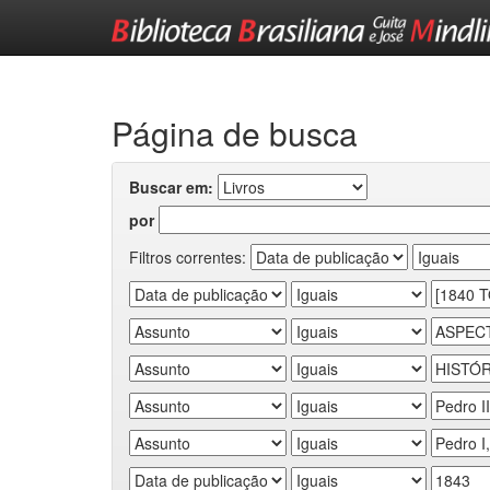
Skip
navigation
Página de busca
Buscar em:
por
Filtros correntes: