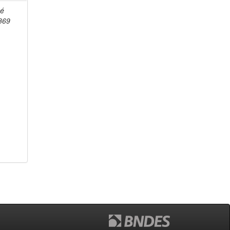
sé
869