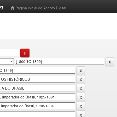
-->
Página inicial do Acervo Digital