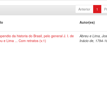
Anterior
1
P
lo
Autor(es)
endio da historia do Brasil, pelo general J. I. de
Abreu e Lima, Jo
u e Lima ... Com retratos (v.1)
Inácio de, 1794-1