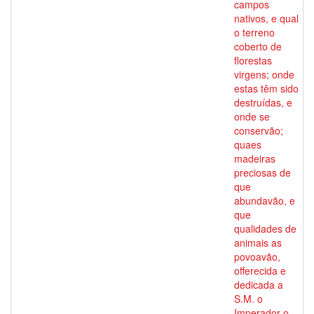
campos
nativos, e qual
o terreno
coberto de
florestas
virgens; onde
estas têm sido
destruídas, e
onde se
conservão;
quaes
madeiras
preciosas de
que
abundavão, e
que
qualidades de
animais as
povoavão,
offerecida e
dedicada a
S.M. o
Imperador o