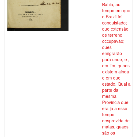
Bahia, ao
tempo em que
o Brazil foi
conquistado;
que extensão
de terreno
occupavão;
ques
emigrarão
para onde; e ,
em fim, quaes
existem ainda
e em que
estado. Qual a
parte da
mesma
Provincia que
era já a esse
tempo
desprovida de
matas, quaes
são os