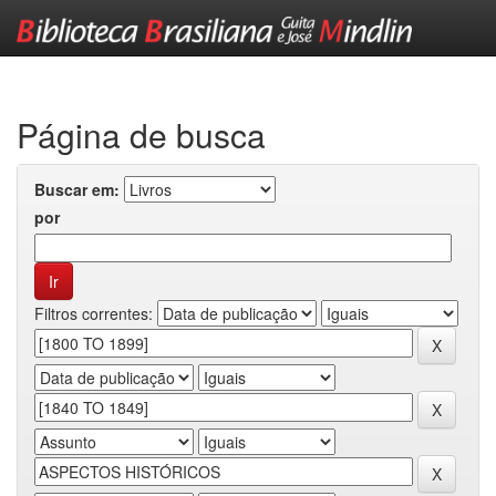
Skip
navigation
Página de busca
Buscar em:
por
Filtros correntes: