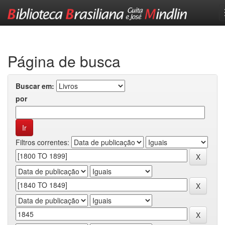
Skip
navigation
Página de busca
Buscar em:
por
Filtros correntes: