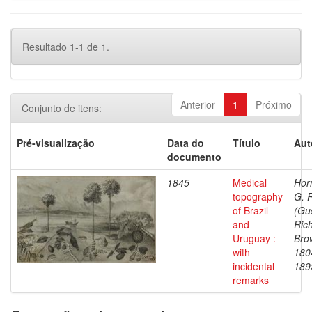
Resultado 1-1 de 1.
Anterior
1
Próximo
Conjunto de itens:
Pré-visualização
Data do
Título
Aut
documento
1845
Medical
Hor
topography
G. R
of Brazil
(Gu
and
Ric
Uruguay :
Bro
with
180
incidental
189
remarks