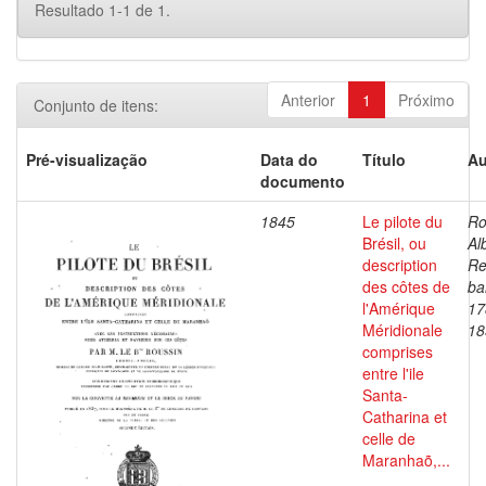
Resultado 1-1 de 1.
Anterior
1
Próximo
Conjunto de itens:
Pré-visualização
Data do
Título
Au
documento
1845
Le pilote du
Ro
Brésil, ou
Al
description
Re
des côtes de
ba
l'Amérique
17
Méridionale
18
comprises
entre l'ile
Santa-
Catharina et
celle de
Maranhaõ,...