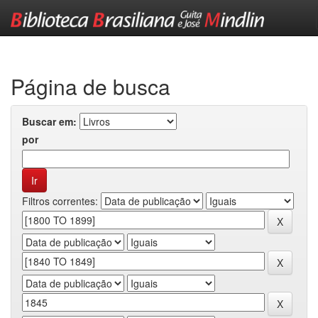
Skip
navigation
Página de busca
Buscar em:
por
Filtros correntes: