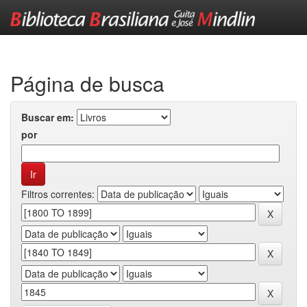
Skip
navigation
Página de busca
Buscar em:
por
Filtros correntes: