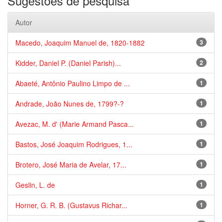
Sugestões de pesquisa
Autor
Macedo, Joaquim Manuel de, 1820-1882
3
Kidder, Daniel P. (Daniel Parish)...
2
Abaeté, Antônio Paulino Limpo de ...
1
Andrade, João Nunes de, 1799?-?
1
Avezac, M. d' (Marie Armand Pasca...
1
Bastos, José Joaquim Rodrigues, 1...
1
Brotero, José Maria de Avelar, 17...
1
Geslin, L. de
1
Horner, G. R. B. (Gustavus Richar...
1