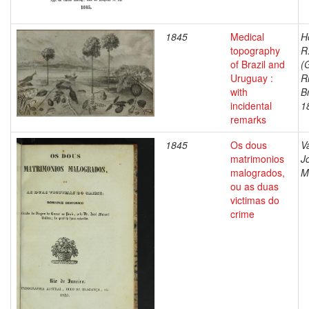
1845
Medical
H
topography
R
of Brazil and
(
Uruguay :
R
with
B
incidental
1
remarks
1845
Os dous
V
matrimonios
J
malogrados,
M
ou as duas
victimas do
crime