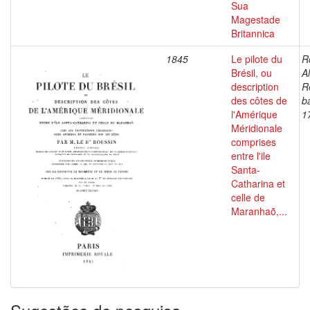
Sua
Magestade
Britannica
1845
Le pilote du
R
Brésil, ou
Al
description
R
des côtes de
b
l'Amérique
1
Méridionale
comprises
entre l'ile
Santa-
Catharina et
celle de
Maranhaõ,...