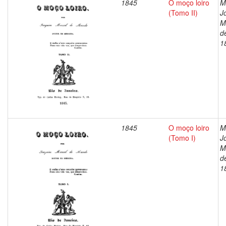
1845
O moço loiro
M
(Tomo II)
J
M
d
1
1845
O moço loiro
M
(Tomo I)
J
M
d
1