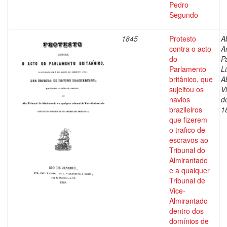
Pedro
Segundo
1845
Protesto
A
contra o acto
A
do
P
Parlamento
L
britânico, que
A
sujeitou os
V
navios
d
brazileiros
1
que fizerem
o trafico de
escravos ao
Tribunal do
Almirantado
e a qualquer
Tribunal de
Vice-
Almirantado
dentro dos
domínios de