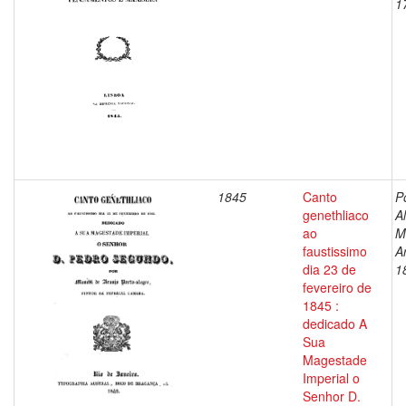
1
1845
Canto
P
genethliaco
A
ao
M
faustissimo
A
dia 23 de
1
fevereiro de
1845 :
dedicado A
Sua
Magestade
Imperial o
Senhor D.