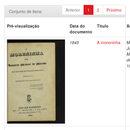
Anterior
1
2
Próximo
Conjunto de itens:
Pré-visualização
Data do
Título
A
documento
1845
A moreninha
M
J
M
d
1