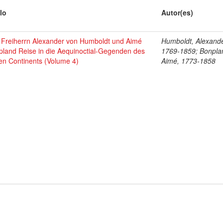
lo
Autor(es)
 Freiherrn Alexander von Humboldt und Aimé
Humboldt, Alexande
pland Reise in die Aequinoctial-Gegenden des
1769-1859; Bonpla
en Continents (Volume 4)
Aimé, 1773-1858