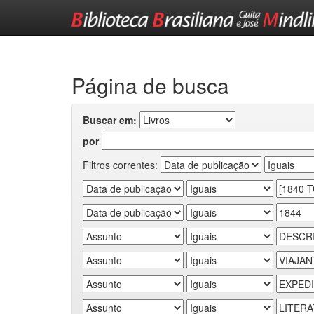
Skip
navigation
Página de busca
Buscar em:
por
Filtros correntes: