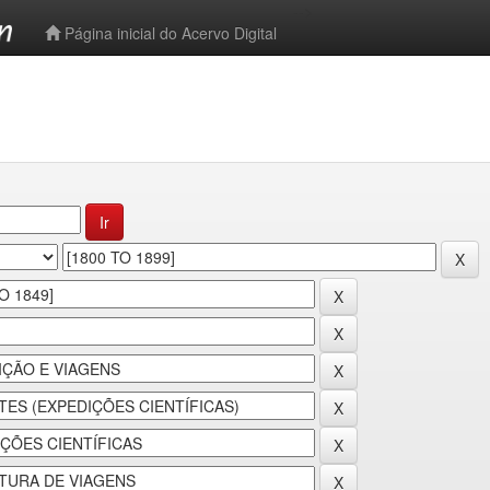
-->
Página inicial do Acervo Digital