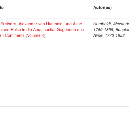
lo
Autor(es)
 Freiherrn Alexander von Humboldt und Aimé
Humboldt, Alexande
pland Reise in die Aequinoctial-Gegenden des
1769-1859; Bonpla
en Continents (Volume 4)
Aimé, 1773-1858