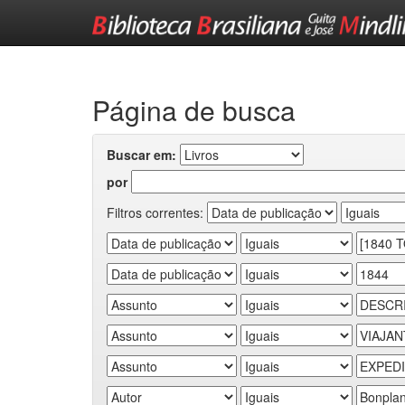
Skip
navigation
Página de busca
Buscar em:
por
Filtros correntes: