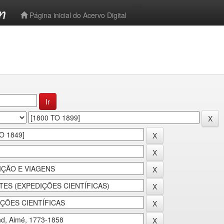
-->
Página inicial do Acervo Digital