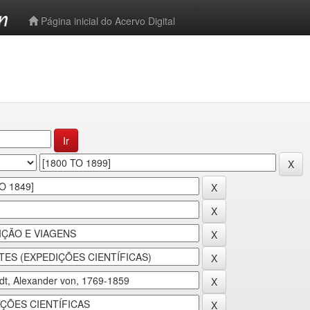
-->
Página inicial do Acervo Digital