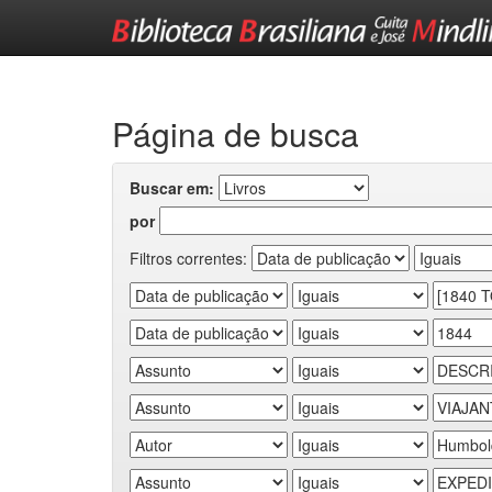
Skip
navigation
Página de busca
Buscar em:
por
Filtros correntes: