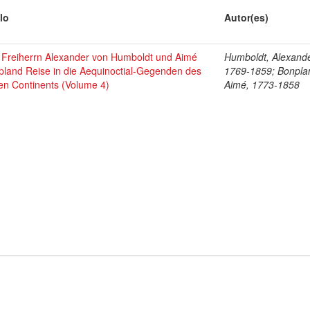
lo
Autor(es)
 Freiherrn Alexander von Humboldt und Aimé
Humboldt, Alexande
pland Reise in die Aequinoctial-Gegenden des
1769-1859; Bonpla
en Continents (Volume 4)
Aimé, 1773-1858