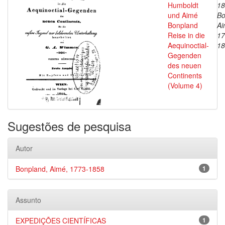
Humboldt
18
und Aimé
Bo
Bonpland
Ai
Reise in die
17
Aequinoctial-
18
Gegenden
des neuen
Continents
(Volume 4)
Sugestões de pesquisa
Autor
Bonpland, Aimé, 1773-1858
1
Assunto
EXPEDIÇÕES CIENTÍFICAS
1