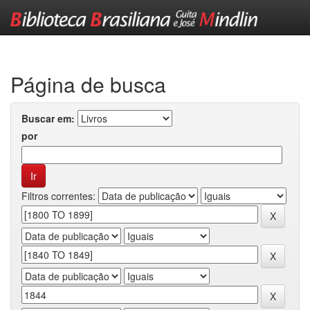
Skip
navigation
Página de busca
Buscar em:
por
Filtros correntes: