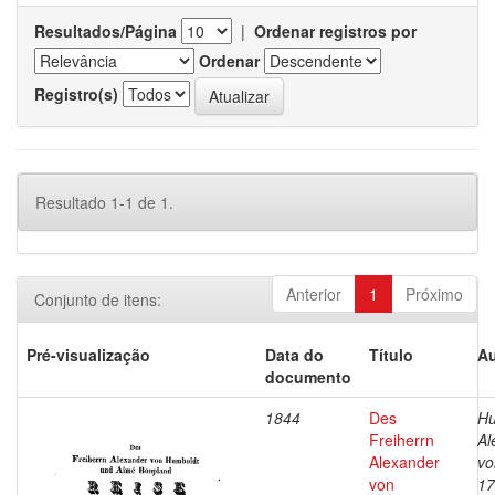
Resultados/Página
|
Ordenar registros por
Ordenar
Registro(s)
Resultado 1-1 de 1.
Anterior
1
Próximo
Conjunto de itens:
Pré-visualização
Data do
Título
Au
documento
1844
Des
Hu
Freiherrn
Al
Alexander
vo
von
17