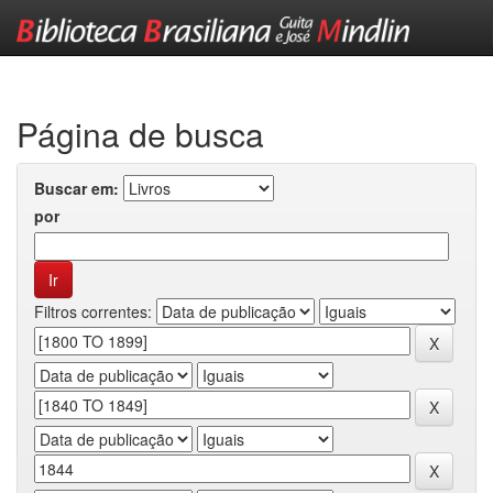
Skip
navigation
Página de busca
Buscar em:
por
Filtros correntes: