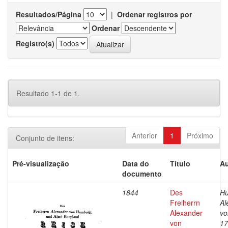
Resultados/Página
|
Ordenar registros por
Ordenar
Registro(s)
Resultado 1-1 de 1.
Anterior
1
Próximo
Conjunto de itens:
Pré-visualização
Data do
Título
Au
documento
1844
Des
Hu
Freiherrn
Al
Alexander
vo
von
17