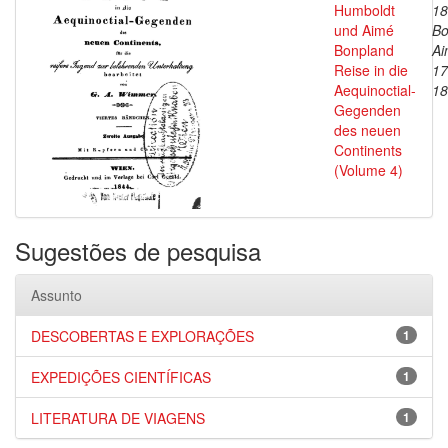
Humboldt
18
und Aimé
Bo
Bonpland
Ai
Reise in die
17
Aequinoctial-
18
Gegenden
des neuen
Continents
(Volume 4)
Sugestões de pesquisa
Assunto
DESCOBERTAS E EXPLORAÇÕES
1
EXPEDIÇÕES CIENTÍFICAS
1
LITERATURA DE VIAGENS
1