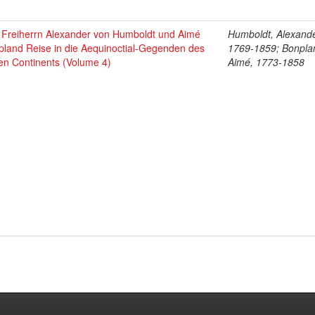
 Freiherrn Alexander von Humboldt und Aimé
Humboldt, Alexande
pland Reise in die Aequinoctial-Gegenden des
1769-1859; Bonpla
en Continents (Volume 4)
Aimé, 1773-1858