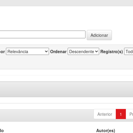
por
Ordenar
Registro(s)
Anterior
1
P
lo
Autor(es)