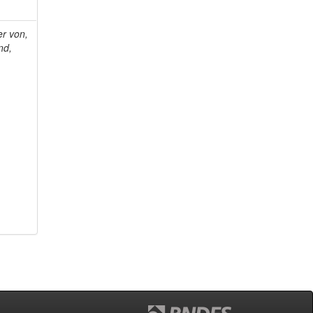
r von,
nd,