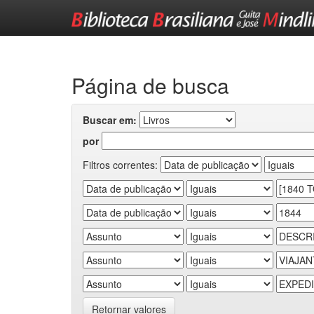
Skip
navigation
Página de busca
Buscar em:
por
Filtros correntes:
Retornar valores