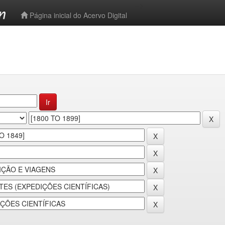
-->
Página inicial do Acervo Digital