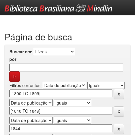
Skip
navigation
Página de busca
Buscar em:
por
Filtros correntes: