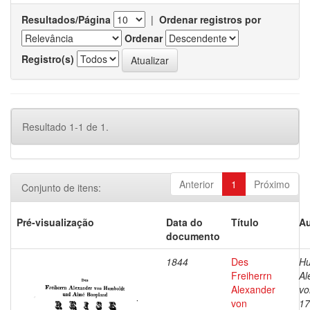
Resultados/Página
|
Ordenar registros por
Ordenar
Registro(s)
Resultado 1-1 de 1.
Anterior
1
Próximo
Conjunto de itens:
Pré-visualização
Data do
Título
Au
documento
1844
Des
Hu
Freiherrn
Al
Alexander
vo
von
17