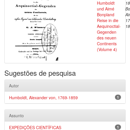
Humboldt
18
und Aimé
Bo
Bonpland
Ai
Reise in die
17
Aequinoctial-
18
Gegenden
des neuen
Continents
(Volume 4)
Sugestões de pesquisa
Autor
Humboldt, Alexander von, 1769-1859
1
Assunto
EXPEDIÇÕES CIENTÍFICAS
1